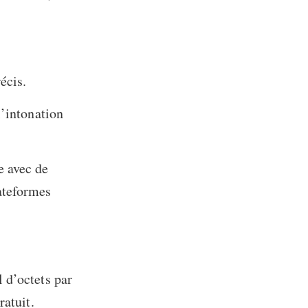
écis.
l’intonation
e avec de
ateformes
 d’octets par
ratuit.