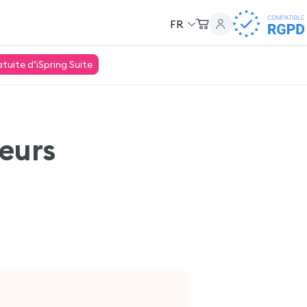
FR
uite d’iSpring Suite
leurs