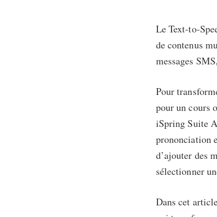
Le Text-to-Spe
de contenus mul
messages SMS, l
Pour transforme
pour un cours o
iSpring Suite A
prononciation es
d’ajouter des m
sélectionner un
Dans cet articl