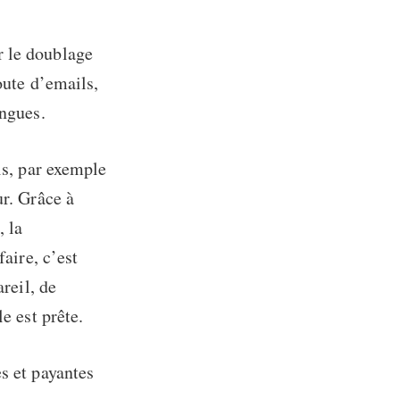
r le doublage
oute d’emails,
angues.
ls, par exemple
ur. Grâce à
, la
faire, c’est
reil, de
e est prête.
s et payantes