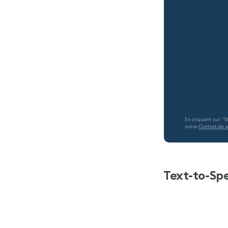
En cliquant sur "
notre
Contrat de s
Text-to-Sp