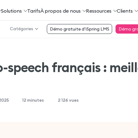
Solutions
Tarifs
À propos de nous
Ressources
Clients
Catégories
Démo gratuite d’iSpring LMS
Démo grat
o-speech français : meil
 2025
12
minutes
2 126 vues