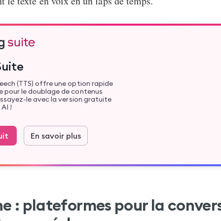
t le texte en voix en un laps de temps.
Suite
eech (TTS) offre une option rapide
 pour le doublage de contenus
Essayez-le avec la version gratuite
AI !
uit
En savoir plus
ne
: plateformes pour la conver