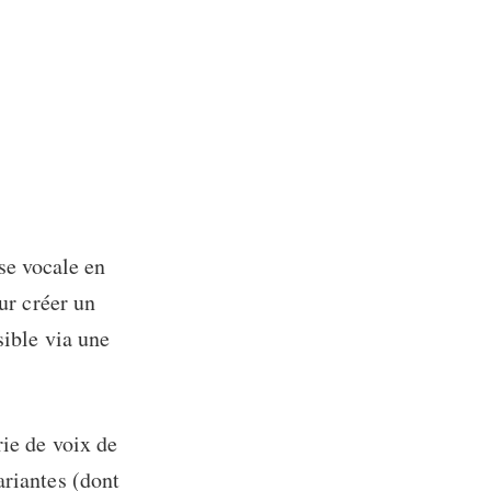
se vocale en
ur créer un
sible via une
rie de voix de
ariantes (dont