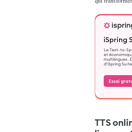
qui transformen
iSpring 
Le Text-to-Sp
et économique
multilingues. 
d’iSpring Suite 
Essai grat
TTS onli