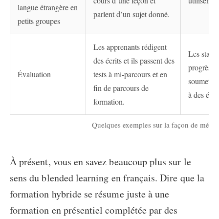
cours d’une leçon et
utilisent 
langue étrangère en
parlent d’un sujet donné.
petits groupes
Les apprenants rédigent
Les statis
des écrits et ils passent des
progrès de
Évaluation
tests à mi-parcours et en
soumetten
fin de parcours de
à des éval
formation.
Quelques exemples sur la façon de mélang
À présent, vous en savez beaucoup plus sur le
sens du
blended learning en français
. Dire que la
formation hybride se résume juste à une
formation en présentiel complétée par des