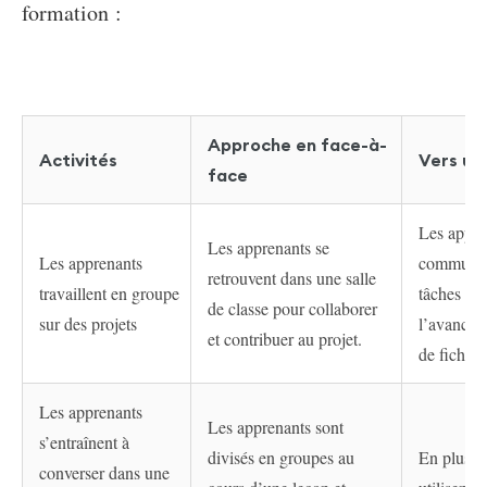
formation :
Approche en face-à-
Activités
Vers un
face
Les appren
Les apprenants se
Les apprenants
communaut
retrouvent dans une salle
travaillent en groupe
tâches pou
de classe pour collaborer
sur des projets
l’avanceme
et contribuer au projet.
de fichier
Les apprenants
Les apprenants sont
s’entraînent à
divisés en groupes au
En plus de
converser dans une