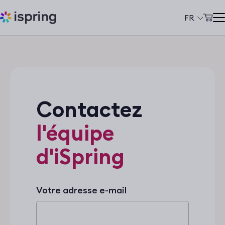
FR
Panier d'achat
Produits
Mon compte
Solutions
Tarifs
Contactez
À propos de nous
l'équipe
Ressources
d'iSpring
Clients
+33 970 019 436
Votre adresse e-mail
support@ispring.fr