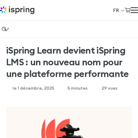
FR
Panier d'achat
Produits
Mon Compte
Bases de l’eLearning
Solutions
iSpring Learn devient iSpring
Conception pédagogique
Tarifs
LMS : un nouveau nom pour
Formation en entreprise
À propos de nous
une plateforme performante
Vendre des cours
Ressources
le 1 décembre, 2025
5
minutes
29 vues
Études de cas
Clients
Démo gratuite d’iSpring LMS
+33 970 019 436
Démo gratuite d’iSpring Suite
support@ispring.fr