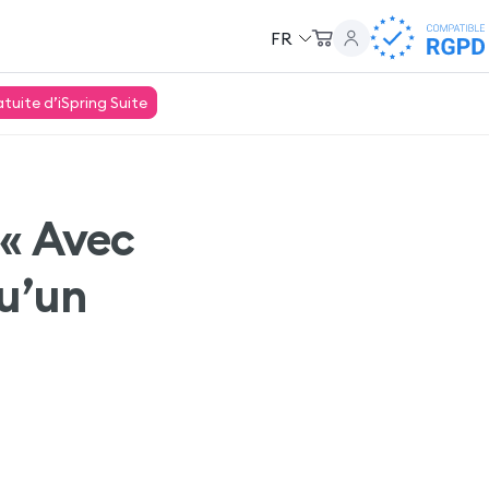
FR
uite d’iSpring Suite
 « Avec
qu’un