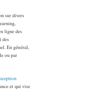
on sur divers
learning,
en ligne des
i des
el. En général,
le ou par
nception
ance et qui vise