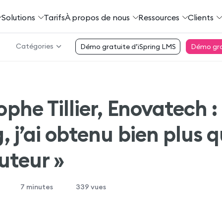
Solutions
Tarifs
À propos de nous
Ressources
Clients
Catégories
Démo gratuite d’iSpring LMS
Démo grat
ophe Tillier, Enovatech :
g, j’ai obtenu bien plus 
auteur »
7
minutes
339 vues