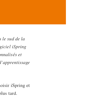
 le sud de la
giciel iSpring
onnalisés et
 d’apprentissage
oisir iSpring et
plus tard.