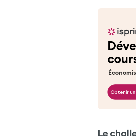
Déve
cour
Économis
Obtenir un 
Le challe