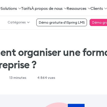
Solutions
Tarifs
À propos de nous
Ressources
Clients
Catégories
Démo gratuite d’iSpring LMS
Démo grat
nt organiser une form
reprise ?
13
minutes
4 864 vues