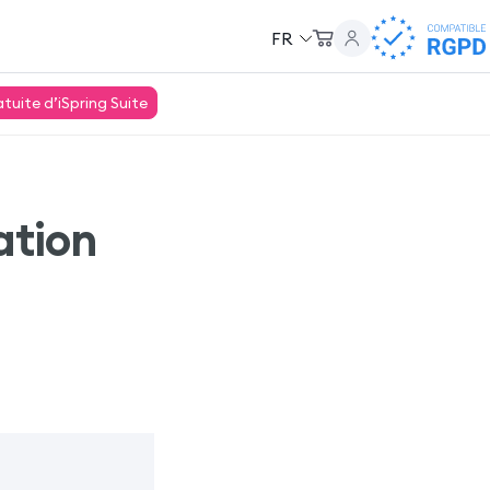
FR
uite d’iSpring Suite
ation