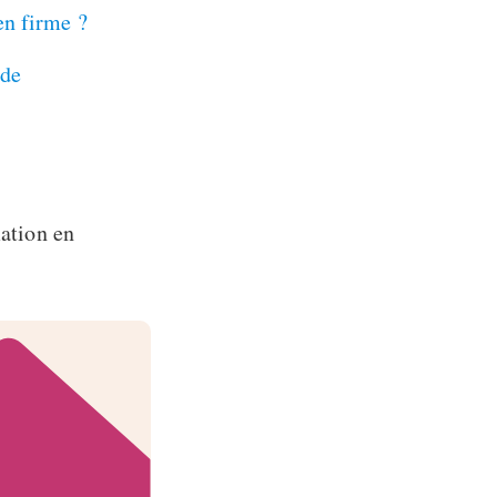
en firme ?
 de
mation en