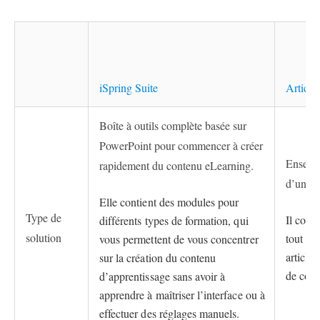
iSpring Suite
Articul
Boîte à outils complète basée sur
PowerPoint pour commencer à créer
Ensembl
rapidement du contenu eLearning.
d’un en
Elle contient des modules pour
Type de
Il comp
différents types de formation, qui
solution
tout ty
vous permettent de vous concentrer
article
sur la création du contenu
de cour
d’apprentissage sans avoir à
apprendre à maîtriser l’interface ou à
effectuer des réglages manuels.