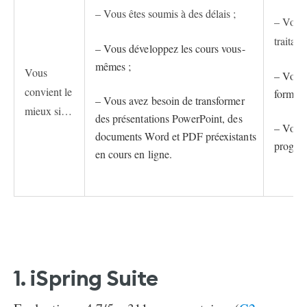
– Vous êtes soumis à des délais ;
– Vous 
traitants
– Vous développez les cours vous-
mêmes ;
Vous
– Vous 
convient le
formati
– Vous avez besoin de transformer
mieux si…
des présentations PowerPoint, des
– Vous 
documents Word et PDF préexistants
program
en cours en ligne.
1. iSpring Suite