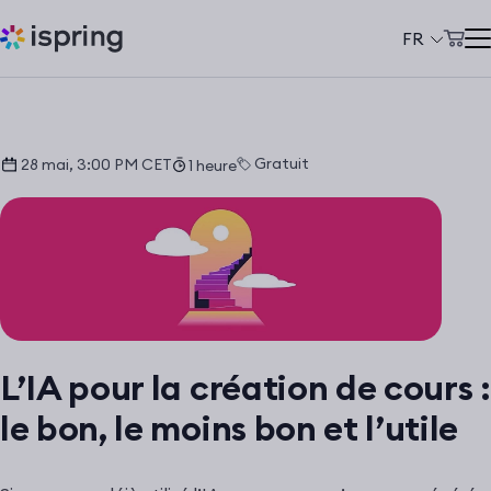
FR
Panier d'achat
Produits
Mon compte
Solutions
Gratuit
28 mai, 3:00 PM CET
1 heure
Tarifs
À propos de nous
Ressources
Clients
L’IA pour la création de cours :
+33 970 019 436
le bon, le moins bon et l’utile
support@ispring.fr