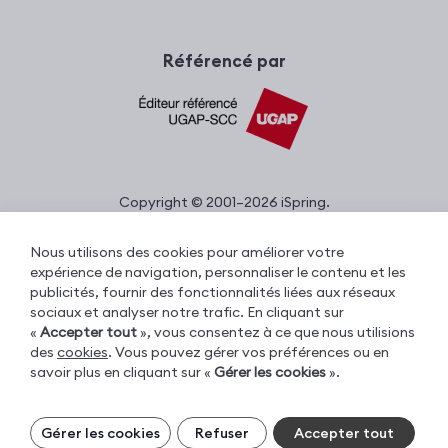
Référencé par
Copyright © 2001–2026 iSpring.
Tous droits réservés.
Nous utilisons des cookies pour améliorer votre
expérience de navigation, personnaliser le contenu et les
publicités, fournir des fonctionnalités liées aux réseaux
Sécurité des données
sociaux et analyser notre trafic. En cliquant sur
Politique de confidentialité
«
Accepter tout
», vous consentez à ce que nous utilisions
des
cookies
. Vous pouvez gérer vos préférences ou en
Conditions d’utilisation
savoir plus en cliquant sur «
Gérer les cookies
».
Conditions générales d’achat
|
Informations sur les cookies
EULA
Gérer vos cookies
Gérer les cookies
Refuser
Accepter tout
Avertissement concernant les
Les cookies essentiels sont toujours