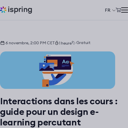
FR
Panier d'achat
Produits
Mon compte
Solutions
Gratuit
6 novembre, 2:00 PM CET
1 heure
Tarifs
À propos de nous
Ressources
Clients
Interactions dans les cours :
+33 970 019 436
guide pour un design e-
support@ispring.fr
learning percutant