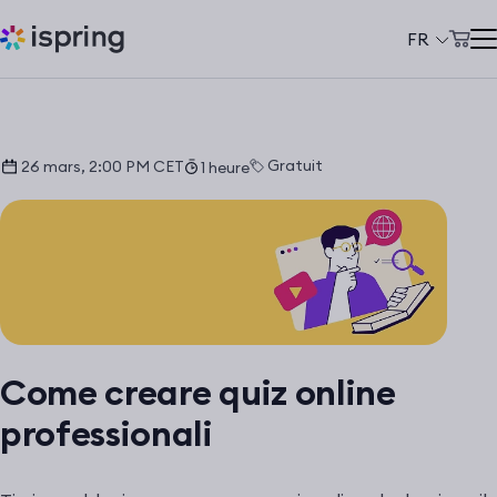
FR
Panier d'achat
Produits
Mon compte
Solutions
Gratuit
26 mars, 2:00 PM CET
1 heure
Tarifs
À propos de nous
Ressources
Clients
Come creare quiz online
+33 970 019 436
professionali
support@ispring.fr