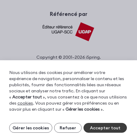
Référencé par
Copyright © 2001–2026 iSpring.
Tous droits réservés.
Nous utilisons des cookies pour améliorer votre
expérience de navigation, personnaliser le contenu et les
publicités, fournir des fonctionnalités liées aux réseaux
Sécurité des données
sociaux et analyser notre trafic. En cliquant sur
Politique de confidentialité
«
Accepter tout
», vous consentez à ce que nous utilisions
des
cookies
. Vous pouvez gérer vos préférences ou en
Conditions d’utilisation
savoir plus en cliquant sur «
Gérer les cookies
».
Conditions générales d’achat
|
Informations sur les cookies
EULA
Gérer vos cookies
Gérer les cookies
Refuser
Accepter tout
Avertissement concernant les
Les cookies essentiels sont toujours
fonctionnalités d’iSpring AI
activés. Vous pouvez désactiver les autres