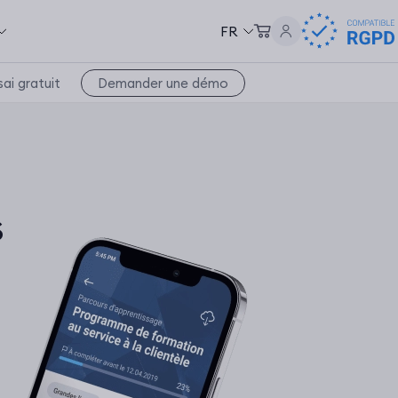
FR
Demander une démo
sai gratuit
s