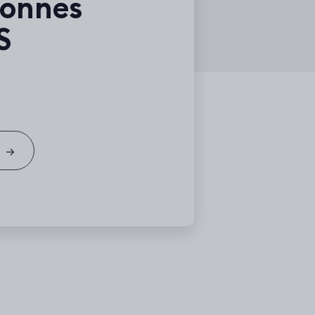
sonnes
S
t
→