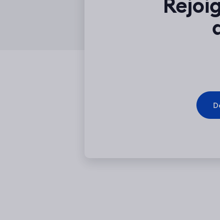
Rejoi
D