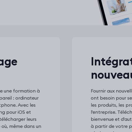
age
Intégra
nouvea
re une formation à
Fournir aux nouvell
areil : ordinateur
ont besoin pour s
tphone. Avec les
les produits, les pr
ing pour iOS et
l'entreprise. Télé
télécharger leurs
bienvenue et d'au
te où, même dans un
à partir de votre po