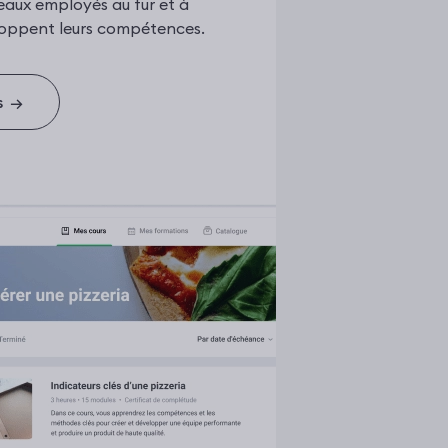
eaux employés au fur et à
eloppent leurs compétences.
s
→