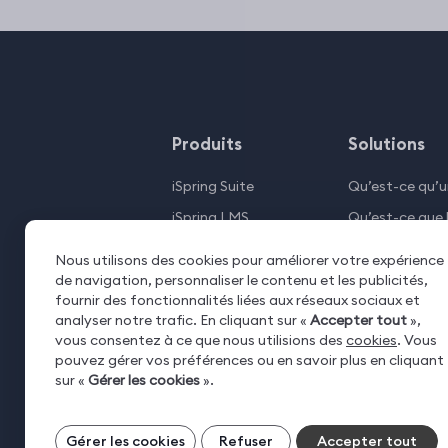
Produits
Solutions
iSpring Suite
Qu’est-ce qu’u
iSpring LMS
Qu’est-ce que 
iSpring Converter Pro
Introduction a
Nous utilisons des cookies pour améliorer votre expérience
Learning
iSpring QuizMaker
de navigation, personnaliser le contenu et les publicités,
fournir des fonctionnalités liées aux réseaux sociaux et
Référencé 
iSpring Free
analyser notre trafic. En cliquant sur «
Accepter tout
»,
vous consentez à ce que nous utilisions des
cookies
. Vous
iSpring Cam Pro
pouvez gérer vos préférences ou en savoir plus en cliquant
sur «
Gérer les cookies
».
Gérer vos cookies
Gérer les cookies
Refuser
Accepter tout