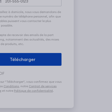
1
vaillez à domicile, nous vous demandons de
e numéro de téléphone personnel, afin que
ables puissent vous contacter le plus
possible.
epte de recevoir des emails de la part
ring, notamment des actualités, des mises
 de produits, etc.
PDF
 sur "Télécharger", vous confirmez que vous
nos
Conditions
, notre
Contrat de services
e
et notre
Politique de confidentialité
.