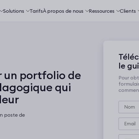
Solutions
Tarifs
À propos de nous
Ressources
Clients
Télé
le gu
un portfolio de
Pour obte
dagogique qui
formulai
commenc
leur
n poste de