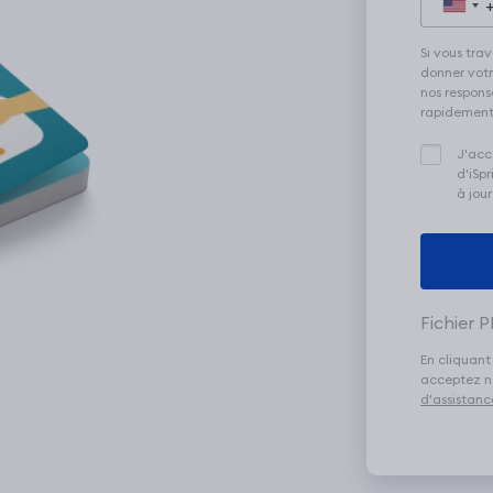
+
Si vous tra
donner votr
nos respons
rapidement 
J'acc
d'iSp
à jour
Fichier 
En cliquant
acceptez 
d'assistanc