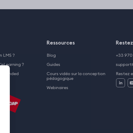
Ressources
Restez
n LMS ?
Blog
+33 970
l’eLearning ?
Guides
support@
u Blended
Cours vidéo sur la conception
Restez 
pédagogique
Webinaires
par