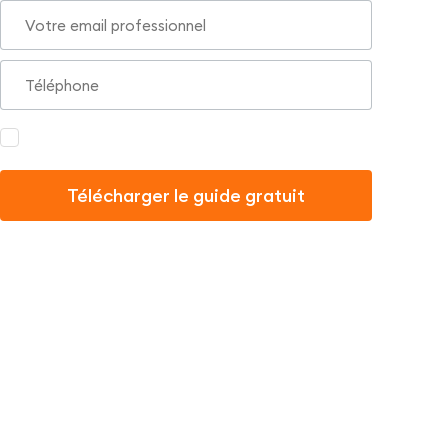
J'accepte de recevoir des emails de la part d'iSpring, notamment
des actualités, des mises à jour de produits, etc.